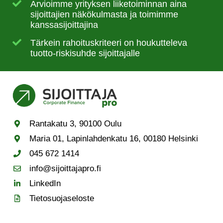
Arvioimme yrityksen liiketoiminnan aina
sijoittajien näkökulmasta ja toimimme
kanssasijoittajina
Tärkein rahoituskriteeri on houkutteleva
tuotto-riskisuhde sijoittajalle
Rantakatu 3, 90100 Oulu
Maria 01, Lapinlahdenkatu 16, 00180 Helsinki
045 672 1414
info@sijoittajapro.fi
LinkedIn
Tietosuojaseloste