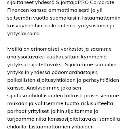
sijoittaneet yhdessä SijoittajaPRO Corporate
Financen kanssa ammattimaisesti jo yli
seitsemän vuotta suomalaisiin listaamattomiin
kasvuyhtiöihin osakeanteina, yritysostoina ja
yrityslainoina.
Meillä on erinomaiset verkostot ja saamme
analysoitavaksi kuukausittain kymmeniä
yrityksiä sijoitettavaksi. Sijoitamme samoihin
yrityksiin yhdessä pääomarahastojen,
paikallisten sijoitusyhtiöiden ja perheyhtiöiden
kanssa. Analysoimme jokaisen
sijoitusmahdollisuuden tarkasti prosessiemme
mukaan ja valitsemme tuotto-riskisuhteelta
parhaat yritykset, joihin sijoitamme ja
tarjoamme niitä kanssasijoitettavaksi samoilla
ehdoilla. Listaamattomien yhtiöiden