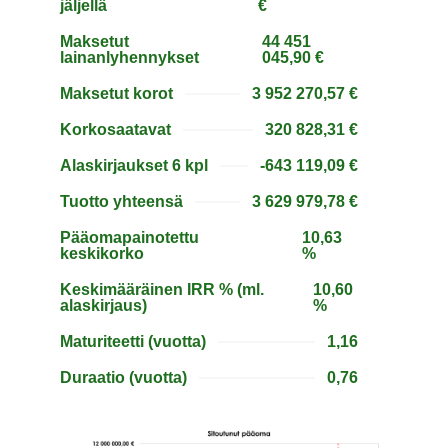
jäljellä
€
Maksetut
44 451
lainanlyhennykset
045,90 €
Maksetut korot
3 952 270,57 €
Korkosaatavat
320 828,31 €
Alaskirjaukset 6 kpl
-643 119,09 €
Tuotto yhteensä
3 629 979,78 €
Pääomapainotettu
10,63
keskikorko
%
Keskimääräinen IRR % (ml.
10,60
alaskirjaus)
%
Maturiteetti (vuotta)
1,16
Duraatio (vuotta)
0,76