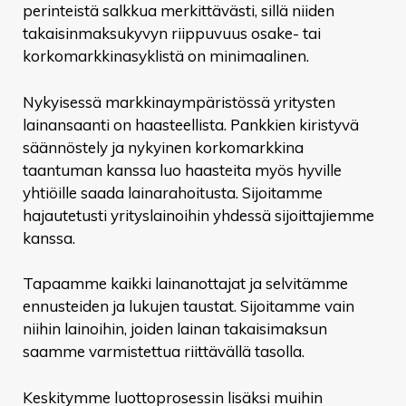
perinteistä salkkua merkittävästi, sillä niiden
takaisinmaksukyvyn riippuvuus osake- tai
korkomarkkinasyklistä on minimaalinen.
Nykyisessä markkinaympäristössä yritysten
lainansaanti on haasteellista. Pankkien kiristyvä
säännöstely ja nykyinen korkomarkkina
taantuman kanssa luo haasteita myös hyville
yhtiöille saada lainarahoitusta. Sijoitamme
hajautetusti yrityslainoihin yhdessä sijoittajiemme
kanssa.
Tapaamme kaikki lainanottajat ja selvitämme
ennusteiden ja lukujen taustat. Sijoitamme vain
niihin lainoihin, joiden lainan takaisimaksun
saamme varmistettua riittävällä tasolla.
Keskitymme luottoprosessin lisäksi muihin