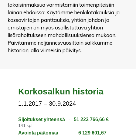
takaisinmaksua varmistamiin toimenpiteisiin
lainan ehdoissa: Käytämme henkilötakauksia ja
kassavirtojen panttauksia, yhtiön johdon ja
omistajien on myös osallistuttava yhtiön
lisärahoitukseen mahdollisuuksiensa mukaan.
Päivitämme neljännesvuosittain salkkumme
historian, alla viimeisin päivitys.
Korkosalkun historia
1.1.2017 – 30.9.2024
Sijoitukset yhteensä
51 223 766,66 €
141 kpl
Avointa pääomaa
6 129 601,67