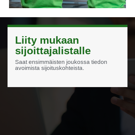
Liity mukaan
sijoittajalistalle
Saat ensimmäisten joukossa tiedon
avoimista sijoituskohteista.