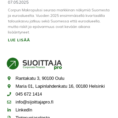
07.05.2025
Corpun Makropulssi seuraa markkinan näkymiä Suomesta
ja euroalueelta. Vuoden 2025 ensimmäisellä kvartaalilla
talouskasvu jatkuu sekä Suomessa että euroalueella,
mutta riskit ja epävarmuus ovat kevään aikana
lisääntyneet.
LUE LISÄÄ
Rantakatu 3, 90100 Oulu
Maria 01, Lapinlahdenkatu 16, 00180 Helsinki
045 672 1414
info@sijoittajapro.fi
LinkedIn
Tietosuojaseloste