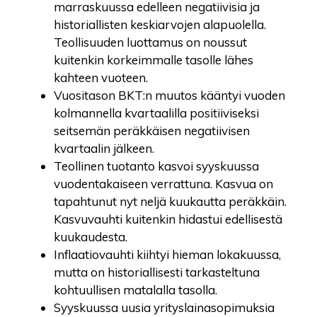
marraskuussa edelleen negatiivisia ja
historiallisten keskiarvojen alapuolella.
Teollisuuden luottamus on noussut
kuitenkin korkeimmalle tasolle lähes
kahteen vuoteen.
Vuositason BKT:n muutos kääntyi vuoden
kolmannella kvartaalilla positiiviseksi
seitsemän peräkkäisen negatiivisen
kvartaalin jälkeen.
Teollinen tuotanto kasvoi syyskuussa
vuodentakaiseen verrattuna. Kasvua on
tapahtunut nyt neljä kuukautta peräkkäin.
Kasvuvauhti kuitenkin hidastui edellisestä
kuukaudesta.
Inflaatiovauhti kiihtyi hieman lokakuussa,
mutta on historiallisesti tarkasteltuna
kohtuullisen matalalla tasolla.
Syyskuussa uusia yrityslainasopimuksia