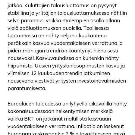
jatkaa. Kuluttajien talousluottamus on pysynyt
stabiilina ja yrittäjien talousluottamuksessa nähtiin
selvä parannus, vaikka molempien osalla ollaan
vielä epäluottamuksen puolella. Teollisessa
tuotannossa on nähty neljänä kuukautena
peräkkäin kasvua vuodentakaiseen verrattuna ja
pidemmän ajan trendi on kääntynyt hienoisesti
nousevaksi. Kasvuvauhdissa on kuitenkin nähty
hiipumista. Uusien yrityslainasopimusten kasvu ja
viimeisen 12 kuukauden trendin jatkuminen
nousevana viestivät yritysten investointivalmiuden
parantumisesta.
Euroalueen taloudessa on lyhyellä aikavälillä nähty
kokonaisuudessaan heikentymisen merkkejä,
vaikka BKT on jatkanut maltillista kasvuaan
vuodentakaiseen verrattuna. Inflaatio on laskenut
Euroopan keskuspankin 2 %:n tavoitteeseen, mikä