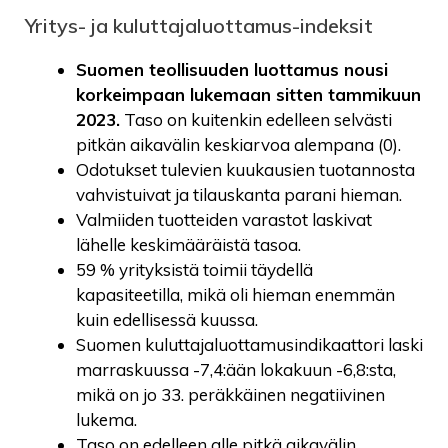
Yritys- ja kuluttajaluottamus-indeksit
Suomen teollisuuden luottamus nousi
korkeimpaan lukemaan sitten tammikuun
2023.
Taso on kuitenkin edelleen selvästi
pitkän aikavälin keskiarvoa alempana (0).
Odotukset tulevien kuukausien tuotannosta
vahvistuivat ja tilauskanta parani hieman.
Valmiiden tuotteiden varastot laskivat
lähelle keskimääräistä tasoa.
59 % yrityksistä toimii täydellä
kapasiteetilla, mikä oli hieman enemmän
kuin edellisessä kuussa.
Suomen kuluttajaluottamusindikaattori laski
marraskuussa -7,4:ään lokakuun -6,8:sta,
mikä on jo 33. peräkkäinen negatiivinen
lukema.
Taso on edelleen alle pitkä aikavälin