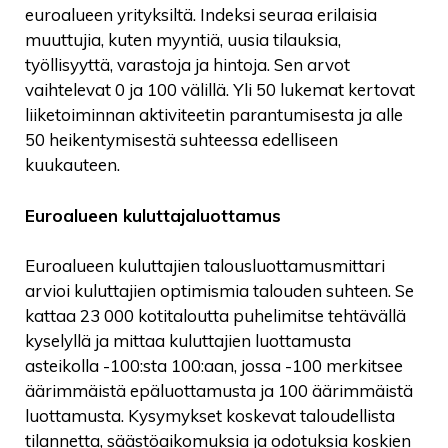
euroalueen yrityksiltä. Indeksi seuraa erilaisia
muuttujia, kuten myyntiä, uusia tilauksia,
työllisyyttä, varastoja ja hintoja. Sen arvot
vaihtelevat 0 ja 100 välillä. Yli 50 lukemat kertovat
liiketoiminnan aktiviteetin parantumisesta ja alle
50 heikentymisestä suhteessa edelliseen
kuukauteen.
Euroalueen kuluttajaluottamus
Euroalueen kuluttajien talousluottamusmittari
arvioi kuluttajien optimismia talouden suhteen. Se
kattaa 23 000 kotitaloutta puhelimitse tehtävällä
kyselyllä ja mittaa kuluttajien luottamusta
asteikolla -100:sta 100:aan, jossa -100 merkitsee
äärimmäistä epäluottamusta ja 100 äärimmäistä
luottamusta. Kysymykset koskevat taloudellista
tilannetta, säästöaikomuksia ja odotuksia koskien