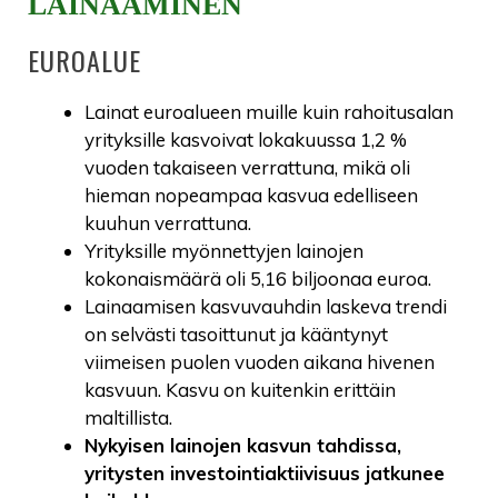
LAINAAMINEN
EUROALUE
Lainat euroalueen muille kuin rahoitusalan
yrityksille kasvoivat lokakuussa 1,2 %
vuoden takaiseen verrattuna, mikä oli
hieman nopeampaa kasvua edelliseen
kuuhun verrattuna.
Yrityksille myönnettyjen lainojen
kokonaismäärä oli 5,16 biljoonaa euroa.
Lainaamisen kasvuvauhdin laskeva trendi
on selvästi tasoittunut ja kääntynyt
viimeisen puolen vuoden aikana hivenen
kasvuun. Kasvu on kuitenkin erittäin
maltillista.
Nykyisen lainojen kasvun tahdissa,
yritysten investointiaktiivisuus jatkunee