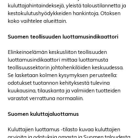
kuluttajahintaindeksejä, yleistä taloustilannetta ja
kestokulutushyödykkeiden hankintoja. Otoksen
koko vaihtelee alueittain.
Suomen teollisuuden luottamusindikaattori
Elinkeinoelämän keskusliiton teollisuuden
luottamusindikaattori mittaa luottamusta
teollisuussektorin johtohenkilöiden keskuudessa.
Se lasketaan kolmen kysymyksen perusteella:
odotukset tuotannon kehityksestä tulevina
kuukausina, tilauskanta ja valmiiden tuotteiden
varastot verrattuna normaaliin.
Suomen kuluttajaluottamus
Kuluttajien luottamus -tilasto kuvaa kuluttajien
arvioita ja odotuksia omasta ja Suomen taloudesta