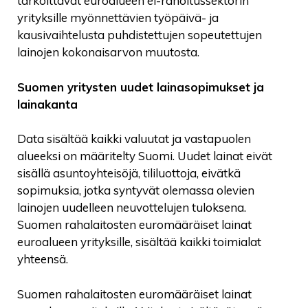
tarkoittavat euroalueen ei-rahoitussektorin
yrityksille myönnettävien työpäivä- ja
kausivaihtelusta puhdistettujen sopeutettujen
lainojen kokonaisarvon muutosta.
Suomen yritysten uudet lainasopimukset ja
lainakanta
Data sisältää kaikki valuutat ja vastapuolen
alueeksi on määritelty Suomi. Uudet lainat eivät
sisällä asuntoyhteisöjä, tililuottoja, eivätkä
sopimuksia, jotka syntyvät olemassa olevien
lainojen uudelleen neuvottelujen tuloksena.
Suomen rahalaitosten euromääräiset lainat
euroalueen yrityksille, sisältää kaikki toimialat
yhteensä.
Suomen rahalaitosten euromääräiset lainat