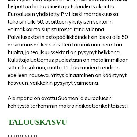
helpottaa hintapaineita ja talouden vakautta.
Euroalueen yhdistetty PMI laski marraskuussa
takaisin alle 50, osoittaen yksityisen sektorin
voimakkainta supistumista tänä vuonna.
Palvelusektorin ostopäällikköindeksin lasku alle 50
ensimmäisen kerran sitten tammikuun herättää
huolta, ja teollisuussektori on pysynyt heikkona.
Kuluttajaluottamus puolestaan on matalimmillaan
sitten kesäkuun, mutta 12 kuukauden trendi on
edelleen nouseva. Yrityslainaaminen on kääntynyt
kasvuun, vaikkakin pysynyt vaimeana.
Alempana on avattu Suomen ja euroalueen
kehitystä tarkemmin makroindikaattorikohtaisesti.
TALOUSKASVU