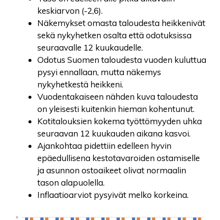
keskiarvon (-2,6).
Näkemykset omasta taloudesta heikkenivät
sekä nykyhetken osalta että odotuksissa
seuraavalle 12 kuukaudelle.
Odotus Suomen taloudesta vuoden kuluttua
pysyi ennallaan, mutta näkemys
nykyhetkestä heikkeni.
Vuodentakaiseen nähden kuva taloudesta
on yleisesti kuitenkin hieman kohentunut.
Kotitalouksien kokema työttömyyden uhka
seuraavan 12 kuukauden aikana kasvoi.
Ajankohtaa pidettiin edelleen hyvin
epäedullisena kestotavaroiden ostamiselle
ja asunnon ostoaikeet olivat normaalin
tason alapuolella.
Inflaatioarviot pysyivät melko korkeina.