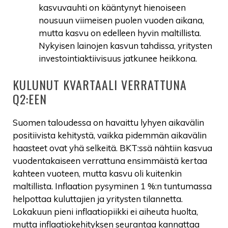
kasvuvauhti on kääntynyt hienoiseen
nousuun viimeisen puolen vuoden aikana,
mutta kasvu on edelleen hyvin maltillista.
Nykyisen lainojen kasvun tahdissa, yritysten
investointiaktiivisuus jatkunee heikkona.
KULUNUT KVARTAALI VERRATTUNA
Q2:EEN
Suomen taloudessa on havaittu lyhyen aikavälin
positiivista kehitystä, vaikka pidemmän aikavälin
haasteet ovat yhä selkeitä. BKT:ssä nähtiin kasvua
vuodentakaiseen verrattuna ensimmäistä kertaa
kahteen vuoteen, mutta kasvu oli kuitenkin
maltillista. Inflaation pysyminen 1 %:n tuntumassa
helpottaa kuluttajien ja yritysten tilannetta.
Lokakuun pieni inflaatiopiikki ei aiheuta huolta,
mutta inflaatiokehityksen seurantaa kannattaa