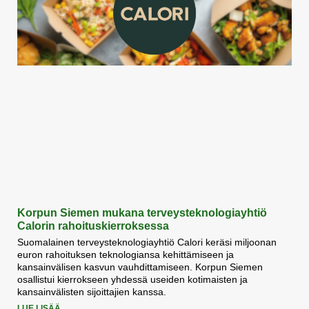
Korpun Siemen mukana terveysteknologiayhtiö
Calorin rahoituskierroksessa
Suomalainen terveysteknologiayhtiö Calori keräsi miljoonan
euron rahoituksen teknologiansa kehittämiseen ja
kansainvälisen kasvun vauhdittamiseen. Korpun Siemen
osallistui kierrokseen yhdessä useiden kotimaisten ja
kansainvälisten sijoittajien kanssa.
LUE LISÄÄ