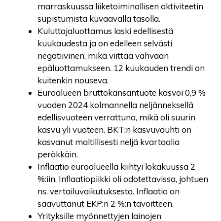
marraskuussa liiketoiminallisen aktiviteetin
supistumista kuvaavalla tasolla.
Kuluttajaluottamus laski edellisestä
kuukaudesta ja on edelleen selvästi
negatiivinen, mikä viittaa vahvaan
epäluottamukseen. 12 kuukauden trendi on
kuitenkin nouseva.
Euroalueen bruttokansantuote kasvoi 0,9 %
vuoden 2024 kolmannella neljänneksellä
edellisvuoteen verrattuna, mikä oli suurin
kasvu yli vuoteen. BKT:n kasvuvauhti on
kasvanut maltillisesti neljä kvartaalia
peräkkäin.
Inflaatio euroalueella kiihtyi lokakuussa 2
%:iin. Inflaatiopiikki oli odotettavissa, johtuen
ns. vertailuvaikutuksesta. Inflaatio on
saavuttanut EKP:n 2 %:n tavoitteen.
Yrityksille myönnettyjen lainojen