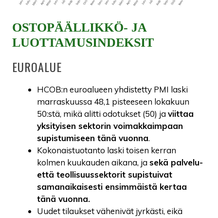
OSTOPÄÄLLIKKÖ- JA
LUOTTAMUSINDEKSIT
EUROALUE
HCOB:n euroalueen yhdistetty PMI laski
marraskuussa 48,1 pisteeseen lokakuun
50:stä, mikä alitti odotukset (50) ja
viittaa
yksityisen sektorin voimakkaimpaan
supistumiseen tänä vuonna
.
Kokonaistuotanto laski toisen kerran
kolmen kuukauden aikana, ja
sekä palvelu-
että teollisuussektorit supistuivat
samanaikaisesti ensimmäistä kertaa
tänä vuonna.
Uudet tilaukset vähenivät jyrkästi, eikä