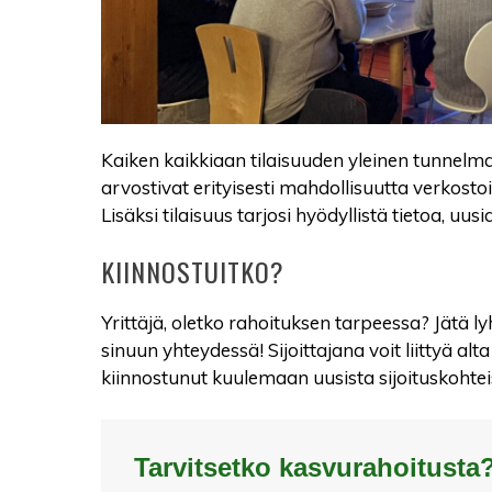
Kaiken kaikkiaan tilaisuuden yleinen tunnelma 
arvostivat erityisesti mahdollisuutta verkosto
Lisäksi tilaisuus tarjosi hyödyllistä tietoa, uu
KIINNOSTUITKO?
Yrittäjä, oletko rahoituksen tarpeessa? Jätä l
sinuun yhteydessä! Sijoittajana voit liittyä a
kiinnostunut kuulemaan uusista sijoituskoht
Tarvitsetko kasvurahoitusta