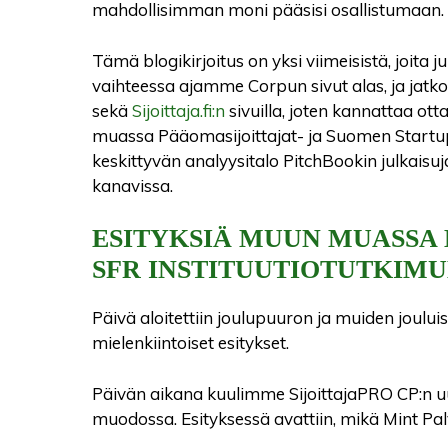
mahdollisimman moni pääsisi osallistumaan.
Tämä blogikirjoitus on yksi viimeisistä, joita
vaihteessa ajamme Corpun sivut alas, ja jatk
sekä
Sijoittaja.fi:n
sivuilla, joten kannattaa 
muassa Pääomasijoittajat- ja Suomen Startup-
keskittyvän analyysitalo PitchBookin julkais
kanavissa.
ESITYKSIÄ MUUN MUASSA 
SFR INSTITUUTIOTUTKIM
Päivä aloitettiin joulupuuron ja muiden joului
mielenkiintoiset esitykset.
Päivän aikana kuulimme SijoittajaPRO CP:n u
muodossa. Esityksessä avattiin, mikä Mint Palve