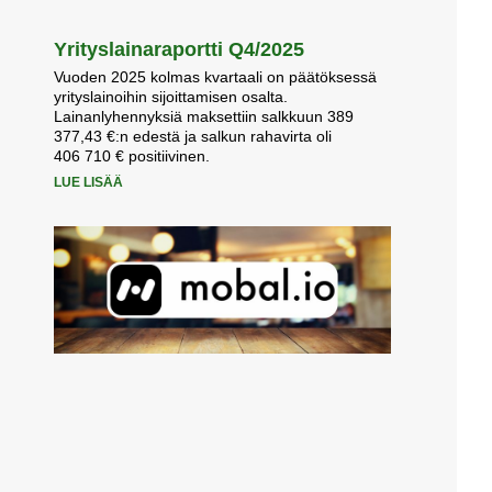
Yrityslainaraportti Q4/2025
Vuoden 2025 kolmas kvartaali on päätöksessä
yrityslainoihin sijoittamisen osalta.
Lainanlyhennyksiä maksettiin salkkuun 389
377,43 €:n edestä ja salkun rahavirta oli
406 710 € positiivinen.
LUE LISÄÄ