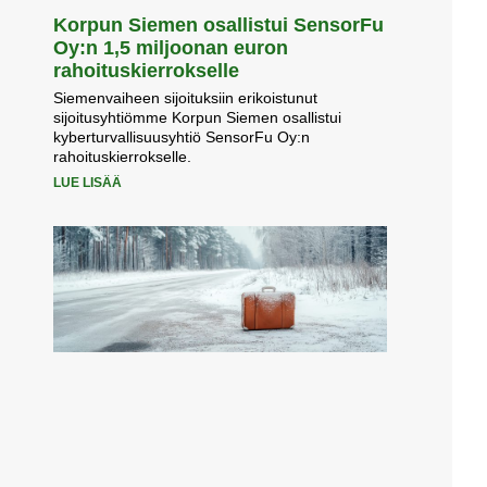
Korpun Siemen osallistui SensorFu
Oy:n 1,5 miljoonan euron
rahoituskierrokselle
Siemenvaiheen sijoituksiin erikoistunut
sijoitusyhtiömme Korpun Siemen osallistui
kyberturvallisuusyhtiö SensorFu Oy:n
rahoituskierrokselle.
LUE LISÄÄ