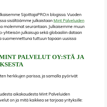
 julkaisemme SijoittajaPRO:n blogissa. Vuoden
ossa sisältöämme julkaistaan
Mint Palveluiden
ottaa molemmat seurantaan. Julkaisemme muun
yhtieisön julkaisuja sekä globaaliin dataan
uja suomennettuna tuttuun tapaan uusissa
MINT PALVELUT OY:STÄ JA
UKSESTA
sten herkkujen parissa, ja samalla pyörivät
udesta aikakaudesta Mint Palveluiden
lut on ja mitä kaikkea se tarjoaa yrityksille: