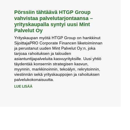
Pörssiin tähtäävä HTGP Group
vahvistaa palvelutarjontaansa –
yrityskaupalla syntyi uusi Mint
Palvelut Oy
Yrityskaupan myötä HTGP Group on hankkinut
SijoittajaPRO Corporate Financen liiketoiminnan
ja perustanut uuden Mint Palvelut Oy:n, joka
tarjoaa rahoituksen ja talouden
asiantuntijapalveluita kasvuyrityksille. Uusi yhtiö
täydentää konsernin strategisen kasvun,
myynnin, markkinoinnin, tekoälyn, rekrytoinnin,
viestinnän sekä yrityskauppojen ja rahoituksen
palvelukokonaisuutta.
LUE LISÄÄ