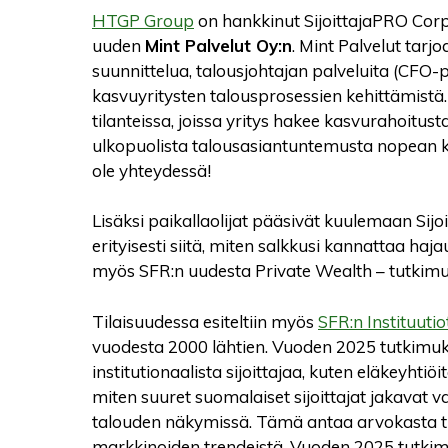
HTGP Group
on hankkinut SijoittajaPRO Corp
uuden
Mint Palvelut Oy:n
. Mint Palvelut tar
suunnittelua, talousjohtajan palveluita (CFO-
kasvuyritysten talousprosessien kehittämistä.
tilanteissa, joissa yritys hakee kasvurahoitust
ulkopuolista talousasiantuntemusta nopean k
ole yhteydessä!
Lisäksi paikallaolijat pääsivät kuulemaan Sijo
erityisesti siitä, miten salkkusi kannattaa haj
myös SFR:n uudesta Private Wealth – tutkimu
Tilaisuudessa esiteltiin myös
SFR:n Instituuti
vuodesta 2000 lähtien. Vuoden 2025 tutkimuk
institutionaalista sijoittajaa, kuten eläkeyhtiö
miten suuret suomalaiset sijoittajat jakavat v
talouden näkymissä. Tämä antaa arvokasta tie
markkinoiden trendeistä. Vuoden 2025 tutkim