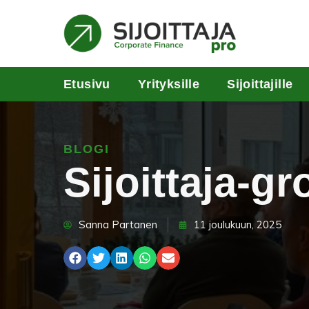
Etusivu
Yrityksille
Sijoittajille
BLOGI
Sijoittaja-
Sanna Partanen
11 joulukuun, 2025