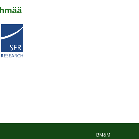
yhmää
BM&M