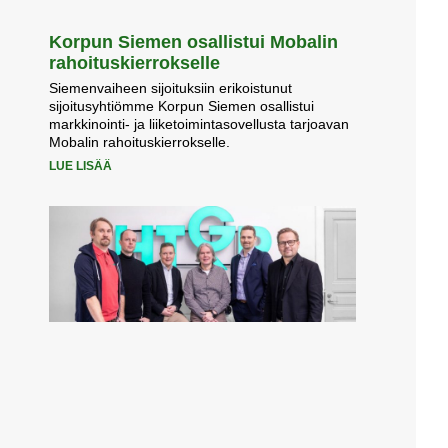
Korpun Siemen osallistui Mobalin
rahoituskierrokselle
Siemenvaiheen sijoituksiin erikoistunut
sijoitusyhtiömme Korpun Siemen osallistui
markkinointi- ja liiketoimintasovellusta tarjoavan
Mobalin rahoituskierrokselle.
LUE LISÄÄ