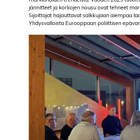
jännitteet ja korkojen nousu ovat tehneet ma
Sijoittajat hajauttavat salkkujaan aiempaa laa
Yhdysvalloista Eurooppaan poliittisen epävar