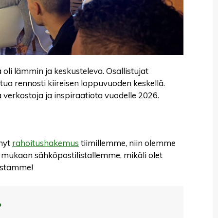
oli lämmin ja keskusteleva. Osallistujat
itua rennosti kiireisen loppuvuoden keskellä.
sia verkostoja ja inspiraatiota vuodelle 2026.
yhyt
rahoitushakemus
tiimillemme, niin olemme
lta mukaan sähköpostilistallemme, mikäli olet
eistamme!
?