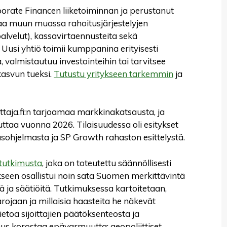
orate Financen liiketoiminnan ja perustanut
joaa muun muassa rahoitusjärjestelyjen
palvelut), kassavirtaennusteita sekä
 Uusi yhtiö toimii kumppanina erityisesti
a, valmistautuu investointeihin tai tarvitsee
asvun tueksi.
Tutustu yritykseen tarkemmin
ja
ittaja.fi:n tarjoamaa markkinakatsausta, ja
auttaa vuonna 2026. Tilaisuudessa oli esitykset
sohjelmasta ja SP Growth rahaston esittelystä.
otutkimusta
, joka on toteutettu säännöllisesti
seen osallistui noin sata Suomen merkittävintä
itä ja säätiöitä. Tutkimuksessa kartoitetaan,
arojaan ja millaisia haasteita he näkevät
toa sijoittajien päätöksenteosta ja
us korostaa epävarmuutta: geopoliittiset