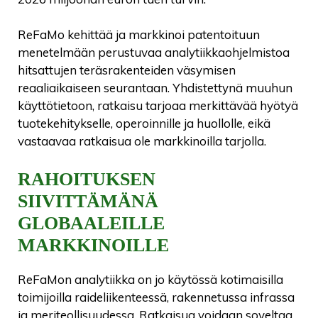
ReFaMo kehittää ja markkinoi patentoituun
menetelmään perustuvaa analytiikkaohjelmistoa
hitsattujen teräsrakenteiden väsymisen
reaaliaikaiseen seurantaan. Yhdistettynä muuhun
käyttötietoon, ratkaisu tarjoaa merkittävää hyötyä
tuotekehitykselle, operoinnille ja huollolle, eikä
vastaavaa ratkaisua ole markkinoilla tarjolla.
RAHOITUKSEN
SIIVITTÄMÄNÄ
GLOBAALEILLE
MARKKINOILLE
ReFaMon analytiikka on jo käytössä kotimaisilla
toimijoilla raideliikenteessä, rakennetussa infrassa
ja meriteollisuudessa. Ratkaisua voidaan soveltaa