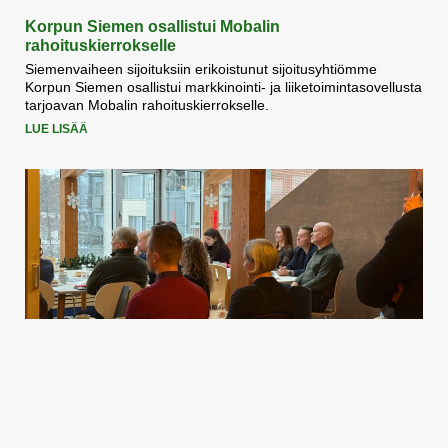
Korpun Siemen osallistui Mobalin
rahoituskierrokselle
Siemenvaiheen sijoituksiin erikoistunut sijoitusyhtiömme
Korpun Siemen osallistui markkinointi- ja liiketoimintasovellusta
tarjoavan Mobalin rahoituskierrokselle.
LUE LISÄÄ