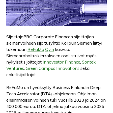
SijoittajaPRO Corporate Financen sijoittajien
siemenvaiheen sijoitusyhtiö Korpun Siemen liittyi
tukemaan
ReFaMo
Oy:n
kasvua.
Siemenrahoituskierrokseen osallistuivat myös
nykyiset sijoittajat
Innovestor Finance
,
Sontek
Ventures
,
Green Campus Innovations
sekä
enkelisijoittajat.
ReFaMo on hyväksytty Business Finlandin Deep
Tech Accelerator (DTA) -ohjelmaan. Ohjelman
ensimmäisen vaiheen tuki vuosille 2023 ja 2024 on
400 000 euroa. DTA-ohjelma jatkuu vuosina 2025-
2026 miljoonan euron tuen turvin.