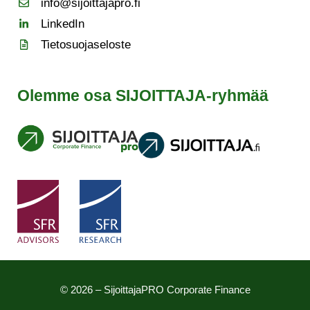
info@sijoittajapro.fi
LinkedIn
Tietosuojaseloste
Olemme osa SIJOITTAJA-ryhmää
© 2026 – SijoittajaPRO Corporate Finance