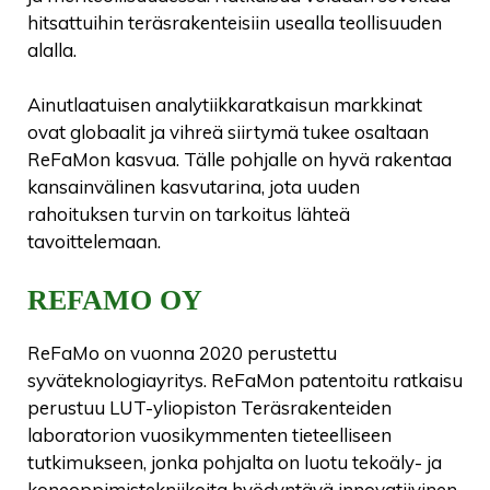
hitsattuihin teräsrakenteisiin usealla teollisuuden
alalla.
Ainutlaatuisen analytiikkaratkaisun markkinat
ovat globaalit ja vihreä siirtymä tukee osaltaan
ReFaMon kasvua. Tälle pohjalle on hyvä rakentaa
kansainvälinen kasvutarina, jota uuden
rahoituksen turvin on tarkoitus lähteä
tavoittelemaan.
REFAMO OY
ReFaMo on vuonna 2020 perustettu
syväteknologiayritys. ReFaMon patentoitu ratkaisu
perustuu LUT-yliopiston Teräsrakenteiden
laboratorion vuosikymmenten tieteelliseen
tutkimukseen, jonka pohjalta on luotu tekoäly- ja
koneoppimistekniikoita hyödyntävä innovatiivinen