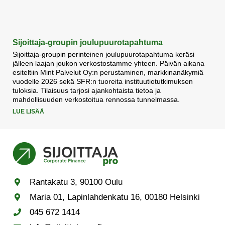
Sijoittaja-groupin joulupuurotapahtuma
Sijoittaja-groupin perinteinen joulupuurotapahtuma keräsi
jälleen laajan joukon verkostostamme yhteen. Päivän aikana
esiteltiin Mint Palvelut Oy:n perustaminen, markkinanäkymiä
vuodelle 2026 sekä SFR:n tuoreita instituutiotutkimuksen
tuloksia. Tilaisuus tarjosi ajankohtaista tietoa ja
mahdollisuuden verkostoitua rennossa tunnelmassa.
LUE LISÄÄ
Rantakatu 3, 90100 Oulu
Maria 01, Lapinlahdenkatu 16, 00180 Helsinki
045 672 1414