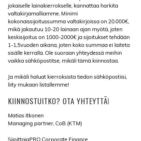
jokaiselle lainakierrokselle, kannattaa harkita
valtakirjamalliamme. Minimi
kokonaissijoitussumma valtakirjoissa on 20.000€,
mikä jakautuu 10-20 lainaan ajan myötä, joten
keskisijoitus on 1000-2000€ ja sijoitukset tehdään
1-1,5vuoden aikana, joten koko summaa ei laiteta
sisälle kerralla. Ole suoraan yhteydessä meihin
vaikka sähköpostitse, mikäli tämä kiinnostaa.
Ja mikäli haluat kierroksista tiedon sähköpostiisi,
liity mukaan listallemme!
KIINNOSTUITKO? OTA YHTEYTTÄ!
Matias Itkonen
Managing partner, CoB (KTM)
SijoittajaPRO Corporate Finance