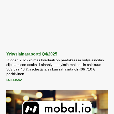
Yrityslainaraportti Q4/2025
Vuoden 2025 kolmas kvartaali on päätöksessä yrityslainoihin
sijoittamisen osalta. Lainanlyhennyksiä maksettiin salkkuun
389 377,43 €:n edestä ja salkun rahavirta oli 406 710 €
positiivinen.
LUE LISÄÄ