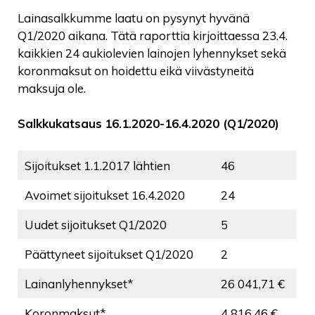
Lainasalkkumme laatu on pysynyt hyvänä
Q1/2020 aikana. Tätä raporttia kirjoittaessa 23.4.
kaikkien 24 aukiolevien lainojen lyhennykset sekä
koronmaksut on hoidettu eikä viivästyneitä
maksuja ole.
Salkkukatsaus
16.1.2020-16.4.2020 (Q1/2020)
Sijoitukset 1.1.2017 lähtien
46
Avoimet sijoitukset 16.4.2020
24
Uudet sijoitukset Q1/2020
5
Päättyneet sijoitukset Q1/2020
2
Lainanlyhennykset*
26 041,71 €
Koronmaksut*
4 816,46 €