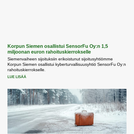
Korpun Siemen osallistui SensorFu Oy:n 1,5
miljoonan euron rahoituskierrokselle
Siemenvaiheen sijoituksiin erikoistunut sijoitusyhtiömme
Korpun Siemen osallistui kyberturvallisuusyhtiö SensorFu Oy:n
rahoituskierrokselle.
LUE LISÄÄ