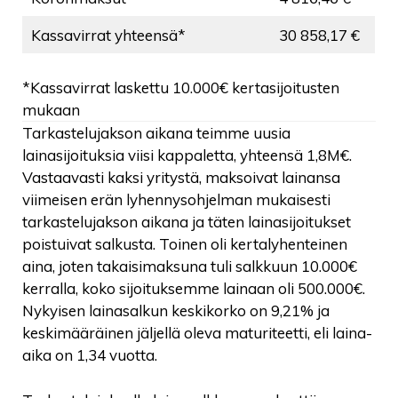
Kassavirrat yhteensä*
30 858,17 €
*Kassavirrat laskettu 10.000€ kertasijoitusten
mukaan
Tarkastelujakson aikana teimme uusia
lainasijoituksia viisi kappaletta, yhteensä 1,8M€.
Vastaavasti kaksi yritystä, maksoivat lainansa
viimeisen erän lyhennysohjelman mukaisesti
tarkastelujakson aikana ja täten lainasijoitukset
poistuivat salkusta. Toinen oli kertalyhenteinen
aina, joten takaisimaksuna tuli salkkuun 10.000€
kerralla, koko sijoituksemme lainaan oli 500.000€.
Nykyisen lainasalkun keskikorko on 9,21% ja
keskimääräinen jäljellä oleva maturiteetti, eli laina-
aika on 1,34 vuotta.