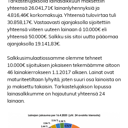
Tarkastelujaksolla lainasalkkuun maksettiin
yhteensä 26.041,71€ lainanlyhennyksiä ja
4.816,46€ korkomaksuja. Yhteensä tulovirtaa tuli
30.858,17€. Vastaavasti ajanjaksolla sijoitettiin
yhteensä viiteen uuteen lainaan á 10.000€ eli
yhteensä 50.000€. Salkku siis sitoi uutta pääomaa
ajanjaksolla 19.141,83€.
Salkkusimulaatiossamme olemme tehneet
10.000€ sijoituksen jokaiseen tekemäämme aitoon
46 lainakierrokseen 1.1.2017 alkaen. Lainat ovat
maturiteetiltaan lyhyitä, joten suuri osa lainoista on
jo maksettu takaisin. Tarkastelujakson lopussa
lainasalkkumme on hajautunut yhteensä 24
lainaan.