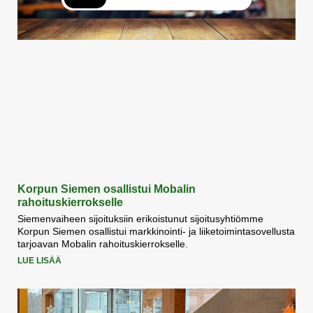
Korpun Siemen osallistui Mobalin
rahoituskierrokselle
Siemenvaiheen sijoituksiin erikoistunut sijoitusyhtiömme
Korpun Siemen osallistui markkinointi- ja liiketoimintasovellusta
tarjoavan Mobalin rahoituskierrokselle.
LUE LISÄÄ