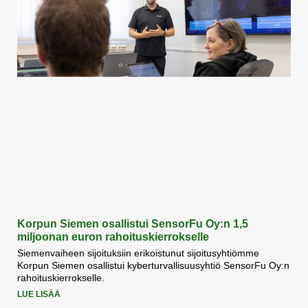
Korpun Siemen osallistui SensorFu Oy:n 1,5
miljoonan euron rahoituskierrokselle
Siemenvaiheen sijoituksiin erikoistunut sijoitusyhtiömme
Korpun Siemen osallistui kyberturvallisuusyhtiö SensorFu Oy:n
rahoituskierrokselle.
LUE LISÄÄ