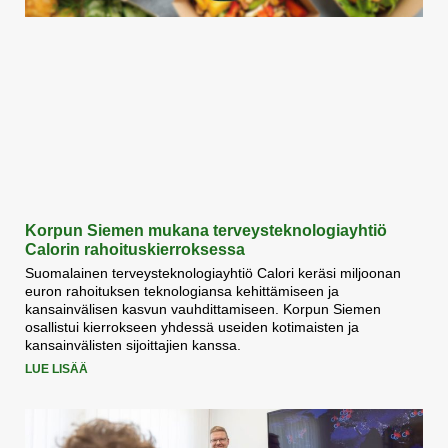
Korpun Siemen mukana terveysteknologiayhtiö
Calorin rahoituskierroksessa
Suomalainen terveysteknologiayhtiö Calori keräsi miljoonan
euron rahoituksen teknologiansa kehittämiseen ja
kansainvälisen kasvun vauhdittamiseen. Korpun Siemen
osallistui kierrokseen yhdessä useiden kotimaisten ja
kansainvälisten sijoittajien kanssa.
LUE LISÄÄ