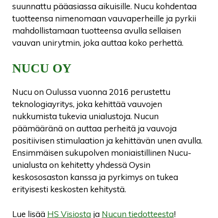
suunnattu pääasiassa aikuisille. Nucu kohdentaa
tuotteensa nimenomaan vauvaperheille ja pyrkii
mahdollistamaan tuotteensa avulla sellaisen
vauvan unirytmin, joka auttaa koko perhettä.
NUCU OY
Nucu on Oulussa vuonna 2016 perustettu
teknologiayritys, joka kehittää vauvojen
nukkumista tukevia unialustoja. Nucun
päämääränä on auttaa perheitä ja vauvoja
positiivisen stimulaation ja kehittävän unen avulla.
Ensimmäisen sukupolven moniaistillinen Nucu-
unialusta on kehitetty yhdessä Oysin
keskososaston kanssa ja pyrkimys on tukea
erityisesti keskosten kehitystä.
Lue lisää
HS Visiosta
ja
Nucun tiedotteesta
!