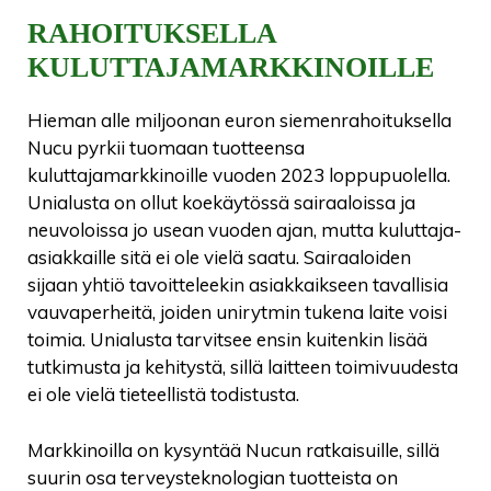
RAHOITUKSELLA
KULUTTAJAMARKKINOILLE
Hieman alle miljoonan euron siemenrahoituksella
Nucu pyrkii tuomaan tuotteensa
kuluttajamarkkinoille vuoden 2023 loppupuolella.
Unialusta on ollut koekäytössä sairaaloissa ja
neuvoloissa jo usean vuoden ajan, mutta kuluttaja-
asiakkaille sitä ei ole vielä saatu. Sairaaloiden
sijaan yhtiö tavoitteleekin asiakkaikseen tavallisia
vauvaperheitä, joiden unirytmin tukena laite voisi
toimia. Unialusta tarvitsee ensin kuitenkin lisää
tutkimusta ja kehitystä, sillä laitteen toimivuudesta
ei ole vielä tieteellistä todistusta.
Markkinoilla on kysyntää Nucun ratkaisuille, sillä
suurin osa terveysteknologian tuotteista on