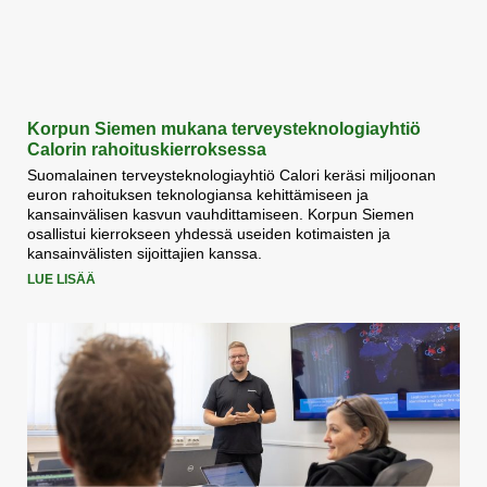
Korpun Siemen mukana terveysteknologiayhtiö
Calorin rahoituskierroksessa
Suomalainen terveysteknologiayhtiö Calori keräsi miljoonan
euron rahoituksen teknologiansa kehittämiseen ja
kansainvälisen kasvun vauhdittamiseen. Korpun Siemen
osallistui kierrokseen yhdessä useiden kotimaisten ja
kansainvälisten sijoittajien kanssa.
LUE LISÄÄ