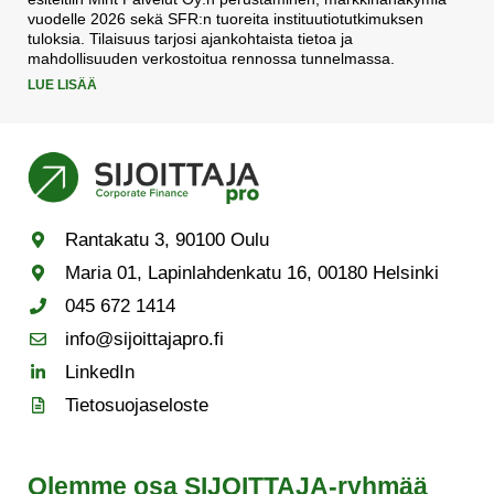
vuodelle 2026 sekä SFR:n tuoreita instituutiotutkimuksen
tuloksia. Tilaisuus tarjosi ajankohtaista tietoa ja
mahdollisuuden verkostoitua rennossa tunnelmassa.
LUE LISÄÄ
Rantakatu 3, 90100 Oulu
Maria 01, Lapinlahdenkatu 16, 00180 Helsinki
045 672 1414
info@sijoittajapro.fi
LinkedIn
Tietosuojaseloste
Olemme osa SIJOITTAJA-ryhmää