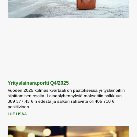
Yrityslainaraportti Q4/2025
Vuoden 2025 kolmas kvartaali on päätöksessä yrityslainoihin
sijoittamisen osalta. Lainanlyhennyksiä maksettiin salkkuun
389 377,43 €:n edestä ja salkun rahavirta oli 406 710 €
positiivinen.
LUE LISÄÄ