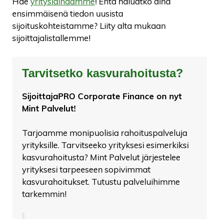
Hae
yrityslainaamme
! Entä haluatko aina
ensimmäisenä tiedon uusista
sijoituskohteistamme? Liity alta mukaan
sijoittajalistallemme!
Tarvitsetko kasvurahoitusta?
SijoittajaPRO Corporate Finance on nyt
Mint Palvelut!
Tarjoamme monipuolisia rahoituspalveluja
yrityksille. Tarvitseeko yrityksesi esimerkiksi
kasvurahoitusta? Mint Palvelut järjestelee
yrityksesi tarpeeseen sopivimmat
kasvurahoitukset. Tutustu palveluihimme
tarkemmin!