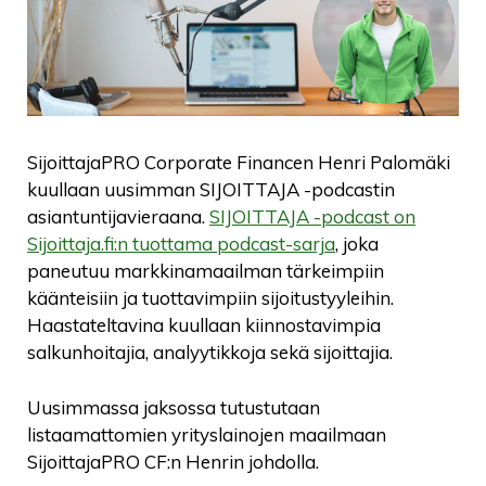
SijoittajaPRO Corporate Financen Henri Palomäki
kuullaan uusimman SIJOITTAJA -podcastin
asiantuntijavieraana.
SIJOITTAJA -podcast on
Sijoittaja.fi:n tuottama podcast-sarja
, joka
paneutuu markkinamaailman tärkeimpiin
käänteisiin ja tuottavimpiin sijoitustyyleihin.
Haastateltavina kuullaan kiinnostavimpia
salkunhoitajia, analyytikkoja sekä sijoittajia.
Uusimmassa jaksossa tutustutaan
listaamattomien yrityslainojen maailmaan
SijoittajaPRO CF:n Henrin johdolla.