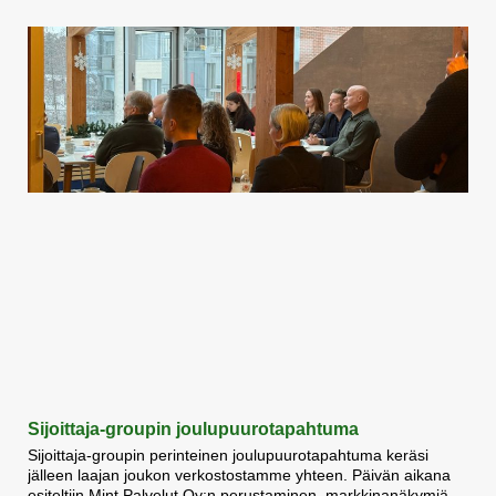
Sijoittaja-groupin joulupuurotapahtuma
Sijoittaja-groupin perinteinen joulupuurotapahtuma keräsi
jälleen laajan joukon verkostostamme yhteen. Päivän aikana
esiteltiin Mint Palvelut Oy:n perustaminen, markkinanäkymiä