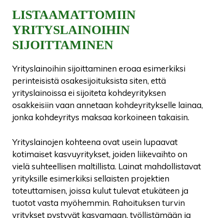
LISTAAMATTOMIIN
YRITYSLAINOIHIN
SIJOITTAMINEN
Yrityslainoihin sijoittaminen eroaa esimerkiksi
perinteisistä osakesijoituksista siten, että
yrityslainoissa ei sijoiteta kohdeyrityksen
osakkeisiin vaan annetaan kohdeyritykselle lainaa,
jonka kohdeyritys maksaa korkoineen takaisin.
Yrityslainojen kohteena ovat usein lupaavat
kotimaiset kasvuyritykset, joiden liikevaihto on
vielä suhteellisen maltillista. Lainat mahdollistavat
yrityksille esimerkiksi sellaisten projektien
toteuttamisen, joissa kulut tulevat etukäteen ja
tuotot vasta myöhemmin. Rahoituksen turvin
yritykset pystyvät kasvamaan, työllistämään ja