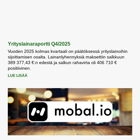
Yrityslainaraportti Q4/2025
Vuoden 2025 kolmas kvartaali on päätöksessä yrityslainoihin
sijoittamisen osalta. Lainanlyhennyksiä maksettiin salkkuun
389 377,43 €:n edestä ja salkun rahavirta oli 406 710 €
positiivinen.
LUE LISÄÄ