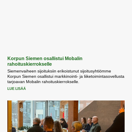
Korpun Siemen osallistui Mobalin
rahoituskierrokselle
Siemenvaiheen sijoituksiin erikoistunut sijoitusyhtiömme
Korpun Siemen osallistui markkinointi- ja liiketoimintasovellusta
tarjoavan Mobalin rahoituskierrokselle.
LUE LISÄÄ