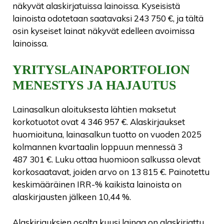
näkyvät alaskirjatuissa lainoissa. Kyseisistä
lainoista odotetaan saatavaksi 243 750 €, ja tältä
osin kyseiset lainat näkyvät edelleen avoimissa
lainoissa.
YRITYSLAINAPORTFOLION
MENESTYS JA HAJAUTUS
Lainasalkun aloituksesta lähtien maksetut
korkotuotot ovat 4 346 957 €. Alaskirjaukset
huomioituna, lainasalkun tuotto on vuoden 2025
kolmannen kvartaalin loppuun mennessä 3
487 301 €. Luku ottaa huomioon salkussa olevat
korkosaatavat, joiden arvo on 13 815 €. Painotettu
keskimääräinen IRR-% kaikista lainoista on
alaskirjausten jälkeen 10,44 %.
Alaskirjauksien osalta kuusi lainaa on alaskirjattu