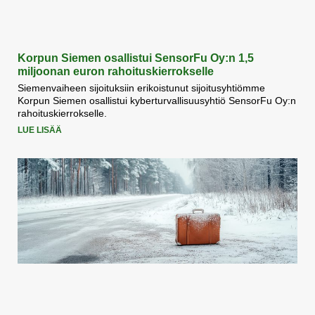
Korpun Siemen osallistui SensorFu Oy:n 1,5
miljoonan euron rahoituskierrokselle
Siemenvaiheen sijoituksiin erikoistunut sijoitusyhtiömme
Korpun Siemen osallistui kyberturvallisuusyhtiö SensorFu Oy:n
rahoituskierrokselle.
LUE LISÄÄ