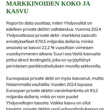
MARKKINOIDEN KOKO JA
KASVU
Raportin data osoittaa, miten Yhdysvallat on
edelleen private debtin valtakeskus. Vuonna 2024
Yhdysvalloissa private debt -markkina saavutti
ennätykselliset 678,5 miljardia dollaria, minkä
ansiosta se kasvoi 22,2 % vuosittain viimeisen
vuosikymmenen aikana. Suuri osa tästä kasvusta
johtui direct lendingistä, joka on syrjäyttänyt
perinteisen pankkirahoituksen monilla sektoreilla.
Euroopassa private debt on myös kasvanut, mutta
hitaammalla vauhdilla. Vuoden 2024 lopussa
Euroopan private debtin varainhankinta oli 93,2
miljardia dollaria, mikä on noin puolet
Yhdysvaltojen tasosta. Vaikka kasvu on ollut
tasaista, private debtin rooli yritysrahoituksessa on