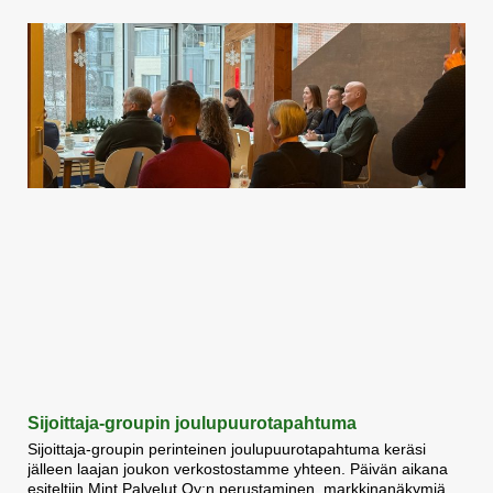
Sijoittaja-groupin joulupuurotapahtuma
Sijoittaja-groupin perinteinen joulupuurotapahtuma keräsi
jälleen laajan joukon verkostostamme yhteen. Päivän aikana
esiteltiin Mint Palvelut Oy:n perustaminen, markkinanäkymiä