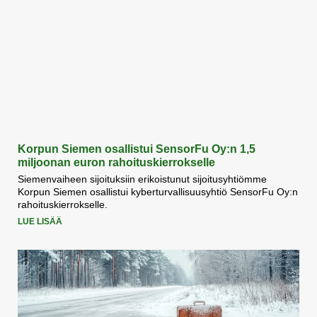
Korpun Siemen osallistui SensorFu Oy:n 1,5
miljoonan euron rahoituskierrokselle
Siemenvaiheen sijoituksiin erikoistunut sijoitusyhtiömme
Korpun Siemen osallistui kyberturvallisuusyhtiö SensorFu Oy:n
rahoituskierrokselle.
LUE LISÄÄ