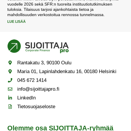
vuodelle 2026 sekä SFR:n tuoreita instituutiotutkimuksen
tuloksia. Tilaisuus tarjosi ajankohtaista tietoa ja
mahdollisuuden verkostoitua rennossa tunnelmassa.
LUE LISÄÄ
Rantakatu 3, 90100 Oulu
Maria 01, Lapinlahdenkatu 16, 00180 Helsinki
045 672 1414
info@sijoittajapro.fi
LinkedIn
Tietosuojaseloste
Olemme osa SIJOITTAJA-ryhmää