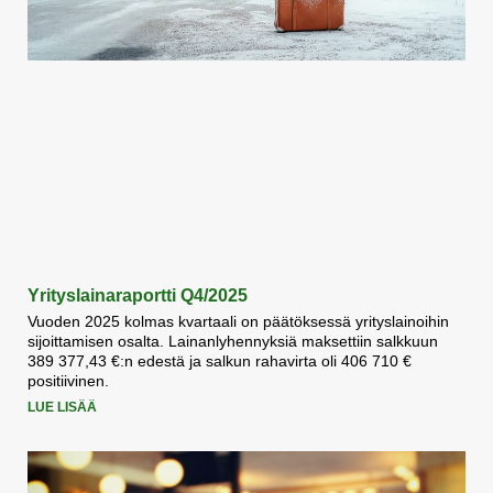
Yrityslainaraportti Q4/2025
Vuoden 2025 kolmas kvartaali on päätöksessä yrityslainoihin
sijoittamisen osalta. Lainanlyhennyksiä maksettiin salkkuun
389 377,43 €:n edestä ja salkun rahavirta oli 406 710 €
positiivinen.
LUE LISÄÄ