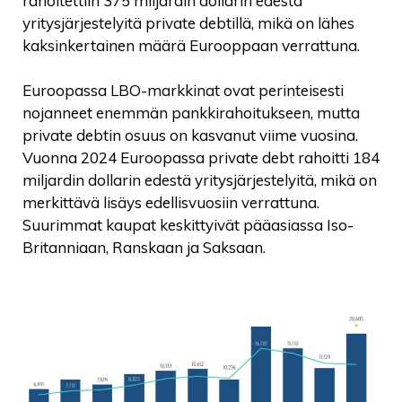
rahoitettiin 375 miljardin dollarin edestä
yritysjärjestelyitä private debtillä, mikä on lähes
kaksinkertainen määrä Eurooppaan verrattuna.
Euroopassa LBO-markkinat ovat perinteisesti
nojanneet enemmän pankkirahoitukseen, mutta
private debtin osuus on kasvanut viime vuosina.
Vuonna 2024 Euroopassa private debt rahoitti 184
miljardin dollarin edestä yritysjärjestelyitä, mikä on
merkittävä lisäys edellisvuosiin verrattuna.
Suurimmat kaupat keskittyivät pääasiassa Iso-
Britanniaan, Ranskaan ja Saksaan.