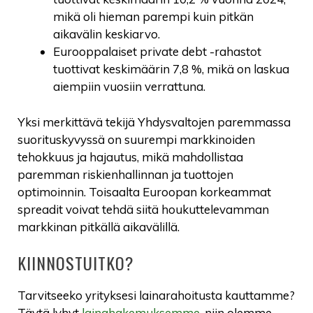
mikä oli hieman parempi kuin pitkän
aikavälin keskiarvo.
Eurooppalaiset private debt -rahastot
tuottivat keskimäärin 7,8 %, mikä on laskua
aiempiin vuosiin verrattuna.
Yksi merkittävä tekijä Yhdysvaltojen paremmassa
suorituskyvyssä on suurempi markkinoiden
tehokkuus ja hajautus, mikä mahdollistaa
paremman riskienhallinnan ja tuottojen
optimoinnin. Toisaalta Euroopan korkeammat
spreadit voivat tehdä siitä houkuttelevamman
markkinan pitkällä aikavälillä.
KIINNOSTUITKO?
Tarvitseeko yrityksesi lainarahoitusta kauttamme?
Täytä lyhyt
lainahakemuksemme
, niin olemme