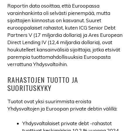
Raportin data osoittaa, että Euroopassa
varainhankinta oli selvästi pienempää, mutta
sijoittajien kiinnostus on kasvanut. Suuret
eurooppalaiset rahastot, kuten ICG Senior Debt
Partners V (17 miljardia dollaria) ja Ares European
Direct Lending IV (12,4 miljardia dollaria), ovat
houkutelleet kansainvälisiä sijoittajia, jotka etsivät
parempia tuottomahdollisuuksia Euroopasta
verrattuna Yhdysvaltoihin.
RAHASTOJEN TUOTTO JA
SUORITUSKYKY
Tuotot ovat yksi suurimmista eroista
Yhdysvaltojen ja Euroopan private debtin välillä:
Yhdysvaltalaiset private debt -rahastot
tuottivat keskimäärin 10,2 % vuonna 2024,