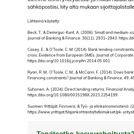
sähköpostiisi, liity alta mukaan sijoittajalista
Lähteinä käytetty:
Beck, T., & Demirguc-Kunt, A. (2006). Small and medium-si
Journal of Banking & Finance, 30(11), 2931–2943. https://
Casey, E., & O’Toole, C. M. (2014). Bank lending constraints
crisis: Evidence from European SMEs. Journal of Corporate
https://doi.org/10.1016/j.jcorpfin.2014.05.001
Ryan, R. M., O’Toole, C. M., & McCann, F. (2014). Does ba
Financing constraints? Journal of Banking & Finance, 49, 4
Suhonen, A. (2024). Direct lending returns. Financial Analy
https://doi.org/10.1080/0015198X.2023.2254199
Suomen Yrittäjät, Finnvera, & Työ- ja elinkeinoministeriö. 
https://www.yrittajat.fi/ajankohtaista/tutkimukset/pk-yrit
Tarvitsetko kasvurahoitusta