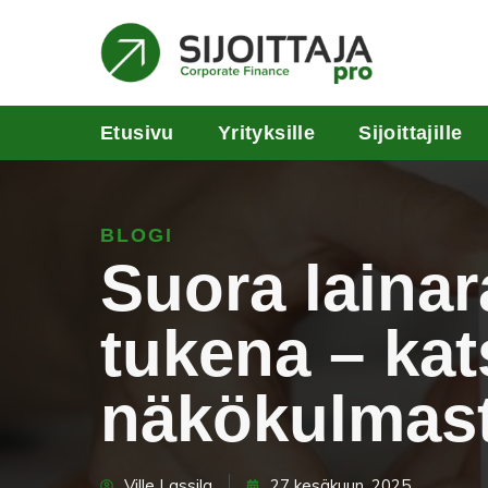
Etusivu
Yrityksille
Sijoittajille
BLOGI
Suora lainar
tukena – ka
näkökulmas
Ville Lassila
27 kesäkuun, 2025