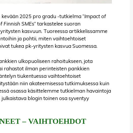
an kevään 2025 pro gradu -tutkielma “
Impact of
of Finnish SMEs
” tarkastelee suoran
-yritysten kasvuun. Tuoreessa artikkelissamme
ntoihin ja pohtii, miten vaihtoehtoiset
oivat tukea pk-yritysten kasvua Suomessa.
 pankkien ulkopuoliseen rahoitukseen, jota
t tai rahastot ilman perinteisten pankkien
ntelyn tiukentuessa vaihtoehtoiset
tystään niin akateemisessa tutkimuksessa kuin
essä osassa käsittelemme tutkielman havaintoja
julkaistava blogin toinen osa syventyy
NEET – VAIHTOEHDOT