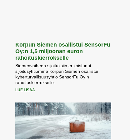
Korpun Siemen osallistui SensorFu
Oy:n 1,5 miljoonan euron
rahoituskierrokselle
Siemenvaiheen sijoituksiin erikoistunut
sijoitusyhtiömme Korpun Siemen osallistui
kyberturvallisuusyhtiö SensorFu Oy:n
rahoituskierrokselle.
LUE LISÄÄ