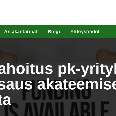
Asiakastarinat
Blogi
Yhteystiedot
ahoitus pk-yrit
tsaus akateemis
ta