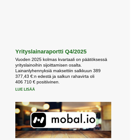
Yrityslainaraportti Q4/2025
Vuoden 2025 kolmas kvartaali on päätöksessä
yrityslainoihin sijoittamisen osalta.
Lainanlyhennyksiä maksettiin salkkuun 389
377,43 €:n edestä ja salkun rahavirta oli
406 710 € positiivinen.
LUE LISÄÄ