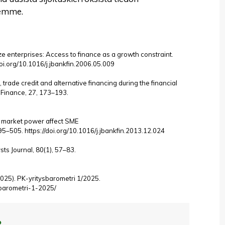
llemme.
ze enterprises: Access to finance as a growth constraint.
doi.org/10.1016/j.jbankfin.2006.05.009
, trade credit and alternative financing during the financial
 Finance, 27, 173–193.
nk market power affect SME
95–505. https://doi.org/10.1016/j.jbankfin.2013.12.024
sts Journal, 80(1), 57–83.
(2025). PK-yritysbarometri 1/2025.
ysbarometri-1-2025/
?