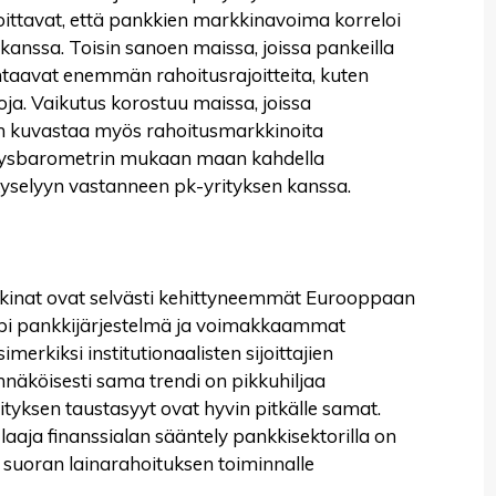
osoittavat, että pankkien markkinavoima korreloi
n kanssa. Toisin sanoen maissa, joissa pankeilla
taavat enemmän rahoitusrajoitteita, kuten
oja. Vaikutus korostuu maissa, joissa
an kuvastaa myös rahoitusmarkkinoita
itysbarometrin mukaan maan kahdella
kyselyyn vastanneen pk-yrityksen kanssa.
kkinat ovat selvästi kehittyneemmät Eurooppaan
pi pankkijärjestelmä ja voimakkaammat
rkiksi institutionaalisten sijoittajien
näköisesti sama trendi on pikkuhiljaa
ksen taustasyyt ovat hyvin pitkälle samat.
aaja finanssialan sääntely pankkisektorilla on
 suoran lainarahoituksen toiminnalle