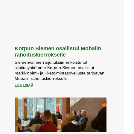
Korpun Siemen osallistui Mobalin
rahoituskierrokselle
Siemenvaiheen sijoituksiin erikoistunut
sijoitusyhtiömme Korpun Siemen osallistui
markkinointi- ja liiketoimintasovellusta tarjoavan
Mobalin rahoituskierrokselle.
LUE LISÄÄ