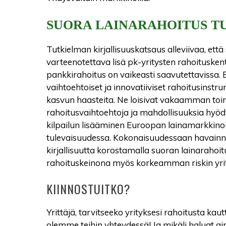
SUORA LAINARAHOITUS T
Tutkielman kirjallisuuskatsaus alleviivaa, että
varteenotettava lisä pk-yritysten rahoituskentt
pankkirahoitus on vaikeasti saavutettavissa. 
vaihtoehtoiset ja innovatiiviset rahoitusinstru
kasvun haasteita. Ne loisivat vakaamman toi
rahoitusvaihtoehtoja ja mahdollisuuksia hyödyn
kilpailun lisääminen Euroopan lainamarkkinoil
tulevaisuudessa. Kokonaisuudessaan havainn
kirjallisuutta korostamalla suoran lainarahoi
rahoituskeinona myös korkeamman riskin yrity
KIINNOSTUITKO?
Yrittäjä, tarvitseeko yrityksesi rahoitusta k
olemme teihin yhteydessä! Ja mikäli haluat ain