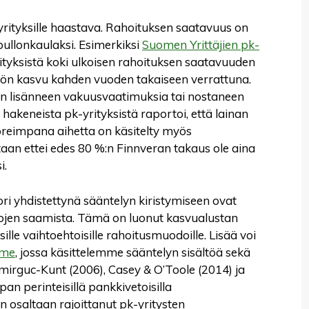
yrityksille haastava. Rahoituksen saatavuus on
pullonkaulaksi. Esimerkiksi
Suomen Yrittäjien pk-
tyksistä koki ulkoisen rahoituksen saatavuuden
kön kasvu kahden vuoden takaiseen verrattuna.
en lisänneen vakuusvaatimuksia tai nostaneen
hakeneista pk-yrityksistä raportoi, että lainan
oreimpana aihetta on käsitelty myös
itaan ettei edes 80 %:n Finnveran takaus ole aina
i.
ori yhdistettynä sääntelyn kiristymiseen ovat
ainojen saamista. Tämä on luonut kasvualustan
sille vaihtoehtoisille rahoitusmuodoille. Lisää voi
mme
, jossa käsittelemme sääntelyn sisältöä sekä
mirguc-Kunt (2006), Casey & O’Toole (2014) ja
pan perinteisillä pankkivetoisilla
n osaltaan rajoittanut pk-yritysten