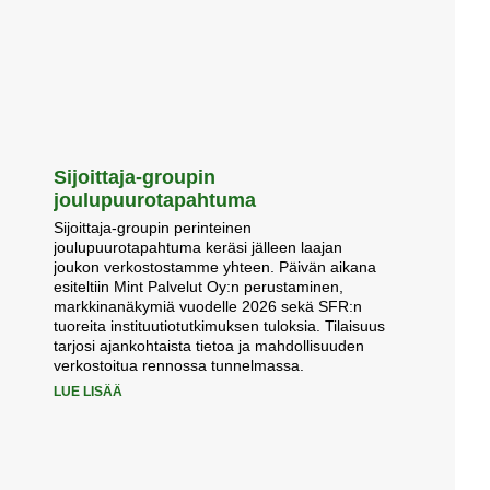
Sijoittaja-groupin
joulupuurotapahtuma
Sijoittaja-groupin perinteinen
joulupuurotapahtuma keräsi jälleen laajan
joukon verkostostamme yhteen. Päivän aikana
esiteltiin Mint Palvelut Oy:n perustaminen,
markkinanäkymiä vuodelle 2026 sekä SFR:n
tuoreita instituutiotutkimuksen tuloksia. Tilaisuus
tarjosi ajankohtaista tietoa ja mahdollisuuden
verkostoitua rennossa tunnelmassa.
LUE LISÄÄ