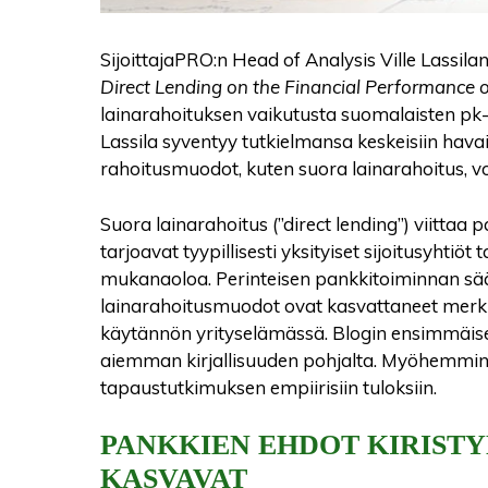
SijoittajaPRO:n Head of Analysis Ville Lassil
Direct Lending on the Financial Performance 
lainarahoituksen vaikutusta suomalaisten pk
Lassila syventyy tutkielmansa keskeisiin havai
rahoitusmuodot, kuten suora lainarahoitus, v
Suora lainarahoitus (”direct lending”) viittaa
tarjoavat tyypillisesti yksityiset sijoitusyhtiö
mukanaoloa. Perinteisen pankkitoiminnan sää
lainarahoitusmuodot ovat kasvattaneet merki
käytännön yrityselämässä. Blogin ensimmäis
aiemman kirjallisuuden pohjalta. Myöhemmin 
tapaustutkimuksen empiirisiin tuloksiin.
PANKKIEN EHDOT KIRISTY
KASVAVAT