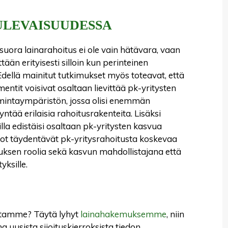
ULEVAISUUDESSA
 suora lainarahoitus ei ole vain hätävara, vaan
ään erityisesti silloin kun perinteinen
Edellä mainitut tutkimukset myös toteavat, että
mentit voisivat osaltaan lievittää pk-yritysten
mintaympäristön, jossa olisi enemmän
tää erilaisia rahoitusrakenteita. Lisäksi
la edistäisi osaltaan pk-yritysten kasvua
ot täydentävät pk-yritysrahoitusta koskevaa
tuksen roolia sekä kasvun mahdollistajana että
ksille.
auttamme? Täytä lyhyt
lainahakemuksemme
, niin
a uusista sijoituskierroksista tiedon