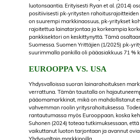
luotonsaantia. Erityisesti Ryan et al. (2014) 
positiivisesti pk-yritysten rahoitusrajoitteide
on suurempi markkinaosuus, pk-yritykset koh
rajoitettua lainatarjontaa ja korkeampia kork
pankkisektori on keskittynyttä. Tämä osalta
Suomessa. Suomen Yrittäjien (1/2025) pk-yr
suurimmalla pankilla oli pääasiakkuus 71 % 
EUROOPPA VS. USA
Yhdysvalloissa suoran lainarahoituksen mar
verrattuna. Tämän taustalla on hajautuneem
pääomamarkkinat, mikä on mahdollistanut esime
vahvemman roolin yritysrahoituksessa. Toden
rantautumassa myös Eurooppaan, koska kehity
Suhonen (2024) toteaa tutkimuksessaan, että l
vaikuttanut luoton tarjontaan ja avannut ovia
Yhdysvaltain markkinoilla.