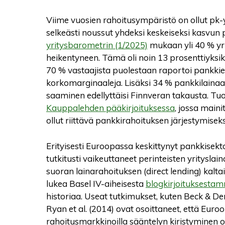
Viime vuosien rahoitusympäristö on ollut pk-
selkeästi noussut yhdeksi keskeiseksi kasvun 
yritysbarometrin (1/2025)
mukaan yli 40 % yri
heikentyneen. Tämä oli noin 13 prosenttiyksi
70 % vastaajista puolestaan raportoi pankki
korkomarginaaleja. Lisäksi 34 % pankkilainaa 
saaminen edellyttäisi Finnveran takausta. Tu
Kauppalehden pääkirjoituksessa
, jossa main
ollut riittävä pankkirahoituksen järjestymiseks
Erityisesti Euroopassa keskittynyt pankkisekt
tutkitusti vaikeuttaneet perinteisten yritysl
suoran lainarahoituksen (direct lending) kaltai
lukea Basel IV-aiheisesta
blogkirjoituksesta
historiaa. Useat tutkimukset, kuten Beck & De
Ryan et al. (2014) ovat osoittaneet, että Euroo
rahoitusmarkkinoilla sääntelyn kiristyminen o