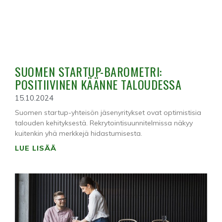
SUOMEN STARTUP-BAROMETRI:
POSITIIVINEN KÄÄNNE TALOUDESSA
15.10.2024
Suomen startup-yhteisön jäsenyritykset ovat optimistisia
talouden kehityksestä. Rekrytointisuunnitelmissa näkyy
kuitenkin yhä merkkejä hidastumisesta.
LUE LISÄÄ