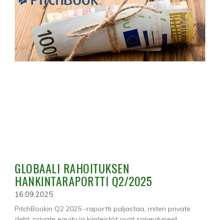
GLOBAALI RAHOITUKSEN
HANKINTARAPORTTI Q2/2025
16.09.2025
PitchBookin Q2 2025 -raportti paljastaa, miten private
debt, private equity ja kiinteistöt ovat sopeutuneet