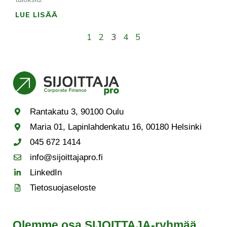
LUE LISÄÄ
1
2
3
4
5
Rantakatu 3, 90100 Oulu
Maria 01, Lapinlahdenkatu 16, 00180 Helsinki
045 672 1414
info@sijoittajapro.fi
LinkedIn
Tietosuojaseloste
Olemme osa SIJOITTAJA-ryhmää